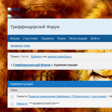
Гриффиндорский Форум
Форум
Участники
Правила
Поиск
Регистрация
Войти
Активные темы
Привет, Гость!
Войдите
или
зарегистрируйтесь
.
»
Гриффиндорский Форум
»
Администрация
Страница:
1
Администрация
Тема
Закрыта
Правила размещения фанфиков. (Обязательно у прочтению.)
Al
Новости
****ADMINISTRATOR****
Страница:
1