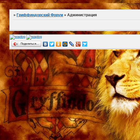
»
Гриффиндорский Форум
»
Администрация
Поделиться…