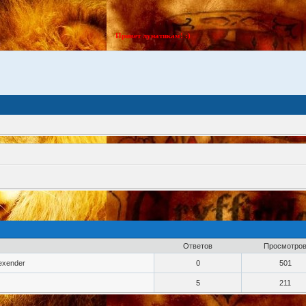
Привет лунатикам! :)
Ответов
Просмотро
exender
0
501
5
211