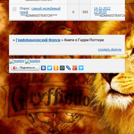
Опрос:
самый нелюбимый
14-11-2012
герой
0
593
12:39:03
****ADMINISTRATOR****
****ADMINISTRATOR****
Страница:
1
»
Гриффиндорский Форум
»
Книги о Гарри Поттере
создать форум
Поделиться…