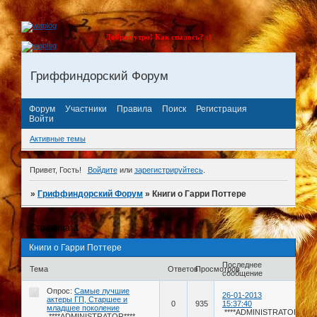
Доброе утро! Как спалось? :)
Гриффиндорский Форум
Форум
Участники
Правила
Поиск
Регистрация
Войти
Активные темы
Привет, Гость!
Войдите
или
зарегистрируйтесь
.
»
Гриффиндорский Форум
»
Книги о Гарри Поттере
Страница:
1
Книги о Гарри Поттере
Последнее
Тема
Ответов
Просмотров
сообщение
Опрос:
Cамые лучшие
26-01-2013
актеры ГП, Старшее и
0
935
15:37:40
младшее поколение
****ADMINISTRATOR****
****ADMINISTRATOR****