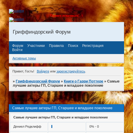
Привет лунатикам! :)
Гриффиндорский Форум
Форум
Участники
Правила
Поиск
Регистрация
Войти
Активные темы
Привет, Гость!
Войдите
или
зарегистрируйтесь
.
»
Гриффиндорский Форум
»
Книги о Гарри Поттере
»
Cамые
лучшие актеры ГП, Старшее и младшее поколение
Страница:
1
Cамые лучшие актеры ГП, Старшее и младшее поколение
Cамые лучшие актеры ГП, Старшее и младшее поколение
Дениел Редклифф
0% - 0