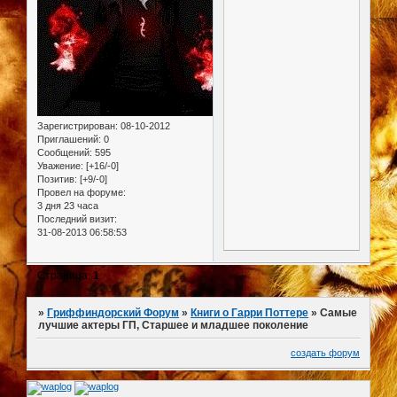
Зарегистрирован
: 08-10-2012
Приглашений:
0
Сообщений:
595
Уважение:
[+16/-0]
Позитив:
[+9/-0]
Провел на форуме:
3 дня 23 часа
Последний визит:
31-08-2013 06:58:53
Страница:
1
»
Гриффиндорский Форум
»
Книги о Гарри Поттере
»
Cамые
лучшие актеры ГП, Старшее и младшее поколение
создать форум