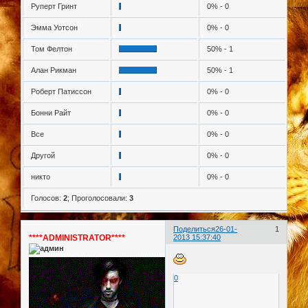
Руперт Гринт
0% - 0
Эмма Уотсон
0% - 0
Том Фелтон
50% - 1
Алан Рикман
50% - 1
Роберт Патиссон
0% - 0
Бонни Райт
0% - 0
Все
0% - 0
Другой
0% - 0
никто
0% - 0
Голосов:
2
;
Проголосовали:
3
Поделиться
26-01-
1
****ADMINISTRATOR****
2013 15:37:40
0