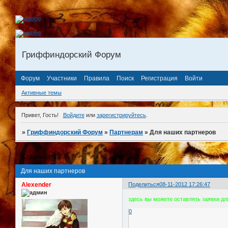
Гриффиндорский Форум
Форум
Участники
Правила
Поиск
Регистрация
Войти
Активные темы
Привет, Гость!
Войдите
или
зарегистрируйтесь
.
»
Гриффиндорский Форум
»
Партнерам
»
Для наших партнеров
Страница:
1
Для наших партнеров
Alexender
Поделиться
08-11-2012 17:26:47
здесь вы можете оставлять заявки д
0