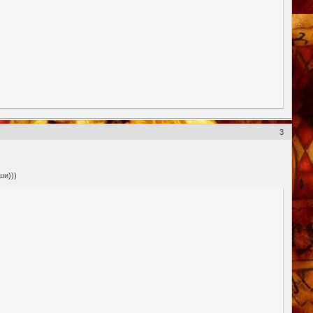
3
ши)))