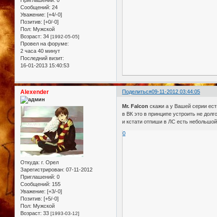
Приглашений:
0
Сообщений:
24
Уважение:
[+4/-0]
Позитив:
[+0/-0]
Пол:
Мужской
Возраст:
34
[1992-05-05]
Провел на форуме:
2 часа 40 минут
Последний визит:
16-01-2013 15:40:53
Alexender
Поделиться
09-11-2012 03:44:05
Mr. Falcon
скажи а у Вашей серии ест
в ВК это в принципе устроить не долг
и кстати отпиши в ЛС есть небольшой 
0
Откуда:
г. Орел
Зарегистрирован
: 07-11-2012
Приглашений:
0
Сообщений:
155
Уважение:
[+3/-0]
Позитив:
[+5/-0]
Пол:
Мужской
Возраст:
33
[1993-03-12]